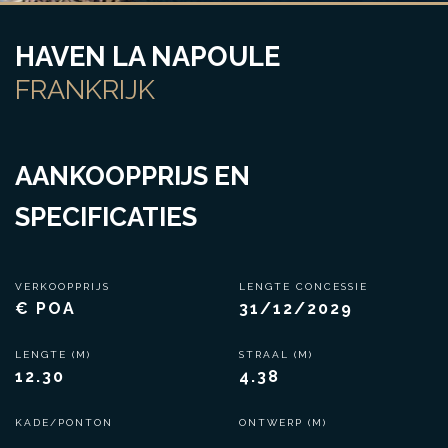
HAVEN LA NAPOULE
FRANKRIJK
AANKOOPPRIJS EN
SPECIFICATIES
VERKOOPPRIJS
LENGTE CONCESSIE
€ POA
31/12/2029
LENGTE (M)
STRAAL (M)
12.30
4.38
KADE/PONTON
ONTWERP (M)