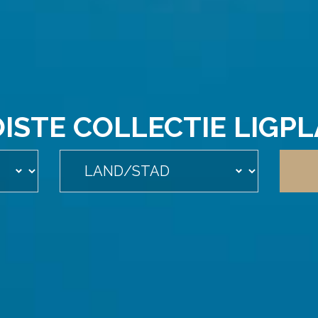
ISTE COLLECTIE LIGP