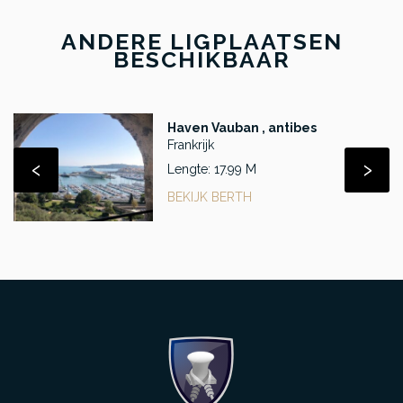
ANDERE LIGPLAATSEN
BESCHIKBAAR
Haven Vauban , antibes
Frankrijk
‹
›
Lengte: 17.99 M
BEKIJK BERTH