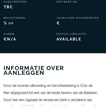
KADE/PONTON
ONTWERP (M)
TBC
BELASTINGEN
JAARLIJKSE HAVENKOSTEN
%
€
ITP
HUREN
STATUS LIGPLAATS
€N/A
AVAILABLE
INFORMATIE OVER
AANLEGGEN
Door de recente uitbreiding en herontwikkeling is Club de
Mar uitgegroeid tot een van de beste havens van de Balearen.
Door hier een ligplaats te verwerven bent u verzekerd van