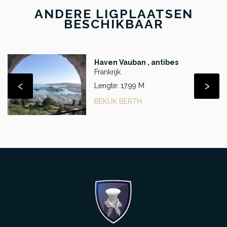
ANDERE LIGPLAATSEN
BESCHIKBAAR
Haven Vauban , antibes
Frankrijk
‹
›
Lengte: 17.99 M
BEKIJK BERTH