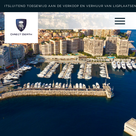
UITSLUITEND TOEGEWIJD AAN DE VERKOOP EN VERHUUR VAN LIGPLAATSE