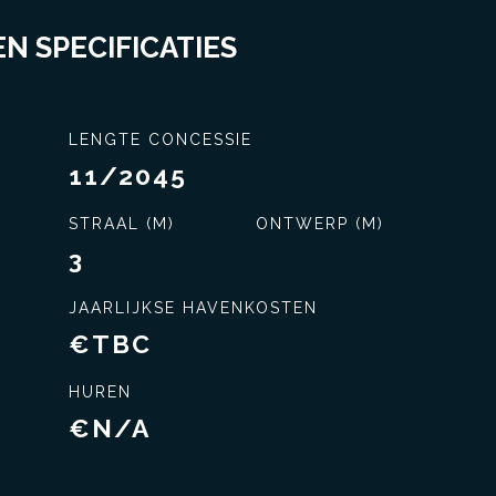
N SPECIFICATIES
LENGTE CONCESSIE
11/2045
Exclusieve service
STRAAL (M)
ONTWERP (M)
3
JAARLIJKSE HAVENKOSTEN
€TBC
HUREN
€N/A