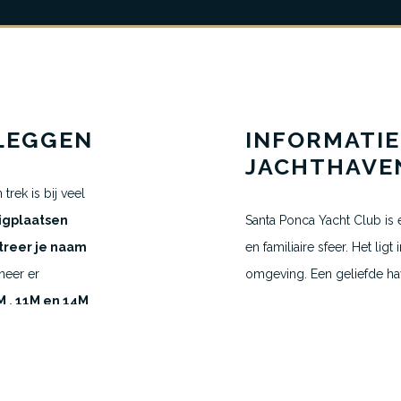
MAAK EEN AFSPRAAK
H.VANEGMOND@DIRECTBERTH.COM
LEGGEN
INFORMATIE
+31 6 53 34 65 26
JACHTHAVE
trek is bij veel
igplaatsen
Santa Ponca Yacht Club is
2026 © Direct Berth - Webdesign by
WP Masters
treer je naam
en familiaire sfeer. Het lig
neer er
omgeving. Een geliefde ha
 , 11M en 14M
hoog. De enige
ct te kopen dat
mme hebben al