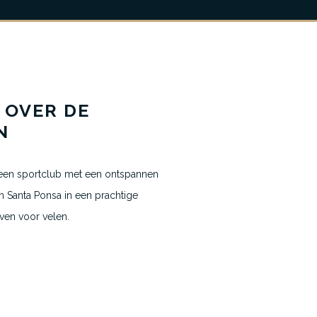
Nieuws
 OVER DE
Contact
N
 een sportclub met een ontspannen
t in Santa Ponsa in een prachtige
ven voor velen.