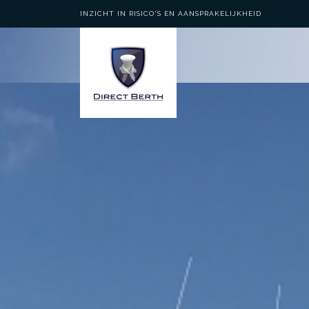
INZICHT IN RISICO'S EN AANSPRAKELIJKHEID