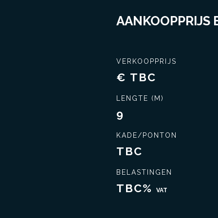
AANKOOPPRIJS E
VERKOOPPRIJS
€ TBC
Sluit de beste deal
Uitgebreide kennis
LENGTE (M)
9
KADE/PONTON
TBC
BELASTINGEN
TBC%
VAT