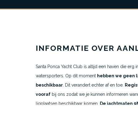
Over ons
Alle ligplaatsen
Uitgelichte jachthavens
INFORMATIE OVER AAN
Bestemmingen
Santa Ponca Yacht Club is altijd een haven die erg in 
watersporters. Op dit moment
hebben we geen l
beschikbaar
. Dit verandert echter af en toe.
Regis
vooraf
bij ons zodat we je kunnen informeren wan
ligplaatsen beschikbaar komen.
De jachtmaten 9M
zijn erg gewild en de wachtlijst voor verhuur is te 
manier om binnen te komen is door het huurcontra
in november 2045 afloopt. Ligplaatsen aan de So