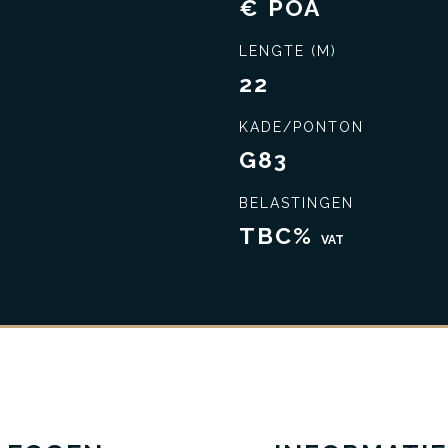
€ POA
LENGTE (M)
22
KADE/PONTON
G83
BELASTINGEN
TBC%
VAT
Sluit de beste deal
Uitgebreide kennis