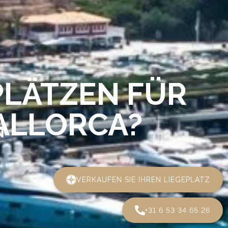
PLÄTZEN FÜR
MALLORCA?
VERKAUFEN SIE IHREN LIEGEPLATZ
+31 6 53 34 65 26