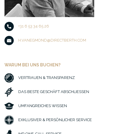
+31 6 53 34 65 26
H.VANEGMOND@DIRECTBERTH.COM
WARUM BEI UNS BUCHEN?
VERTRAUEN & TRANSPARENZ
DAS BESTE GESCHÄFT ABSCHLIESSEN
UMFANGREICHES WISSEN
EXKLUSIVER & PERSÖNLICHER SERVICE
IHR ONE-CALL-SERVICE