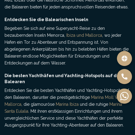
Reiz Ibizas oder die natürliche Schönheit Menorcas erkunden,
die Balearen bieten für jeden anspruchsvollen Reisenden etwas.
Entdecken Sie die Balearischen Inseln
Begeben Sie sich auf eine Superyacht-Reise zu den
bezaubernden Inseln Menorca,
Ibiza und Mallorca
, wo jeder
Hafen ein Tor zu Abenteuer und Entspannung ist. Von
abgelegenen Ankerplätzen bis hin zu belebten Häfen bieten die
Balearen endlose Möglichkeiten für Erkundungen und
Entdeckungen auf dem Wasser.
Die besten Yachthäfen und Yachting-Hotspots auf den
Balearen
Entdecken Sie die besten Yachthäfen und Yachting-Hotspots auf
den Balearen, darunter die prestigeträchtige
Marina Moll Vell auf
Mallorca
, die glamouröse
Marina Ibiza
und die ruhige
Marina
Santa Eulalia
. Mit ihren erstklassigen Einrichtungen und ihrem
unvergleichlichen Service sind diese Yachthäfen der perfekte
Ausgangspunkt für Ihre Yachting-Abenteuer auf den Balearen.