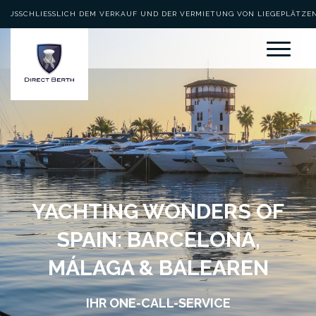
AUSSCHLIESSLICH DEM VERKAUF UND DER VERMIETUNG VON LIEGEPLÄTZEN 
EWIDMET
YACHTING WONDERS OF
SPAIN: BARCELONA,
MÁLAGA & BALEAREN
IHR ONE-CALL-SERVICE