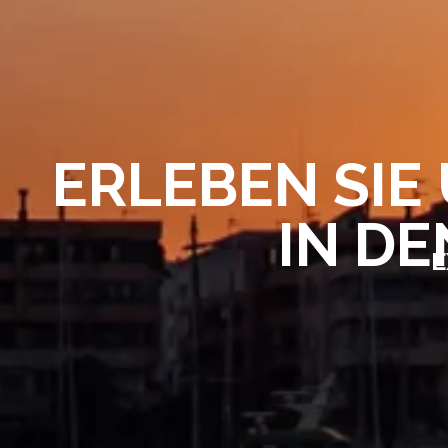
ERLEBEN SIE
IN DE
E