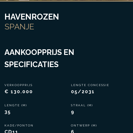
HAVENROZEN
SPANJE
AANKOOPPRIJS EN
SPECIFICATIES
VERKOOPPRIJS
LENGTE CONCESSIE
€ 130.000
05/2031
LENGTE (M)
STRAAL (M)
35
9
KADE/PONTON
ONTWERP (M)
CD11
6