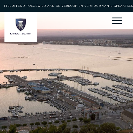
UITSLUITEND TOEGEWIJD AAN DE VERKOOP EN VERHUUR VAN LIGPLAATSE