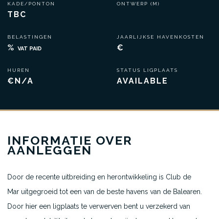
KADE/PONTON
ONTWERP (M)
TBC
BELASTINGEN
JAARLIJKSE HAVENKOSTEN
%
€
VAT PAID
HUREN
STATUS LIGPLAATS
€N/A
AVAILABLE
INFORMATIE OVER
AANLEGGEN
Door de recente uitbreiding en herontwikkeling is Club de
Mar uitgegroeid tot een van de beste havens van de Balearen.
Door hier een ligplaats te verwerven bent u verzekerd van