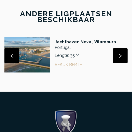
ANDERE LIGPLAATSEN
BESCHIKBAAR
Jachthaven Nova , Vilamoura
Portugal
‹
›
Lengte: 35 M
BEKIJK BERTH