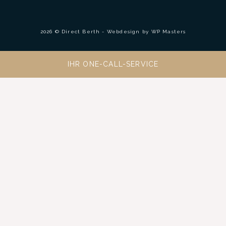
2026 © Direct Berth - Webdesign by
WP Masters
IHR ONE-CALL-SERVICE