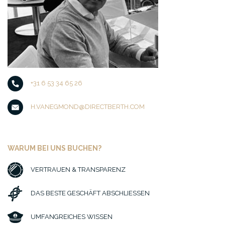
+31 6 53 34 65 26
H.VANEGMOND@DIRECTBERTH.COM
WARUM BEI UNS BUCHEN?
VERTRAUEN & TRANSPARENZ
DAS BESTE GESCHÄFT ABSCHLIESSEN
UMFANGREICHES WISSEN