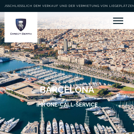
AUSSCHLIESSLICH DEM VERKAUF UND DER VERMIETUNG VON LIEGEPLÄTZEN 
EWIDMET
BARCELONA
IHR ONE-CALL-SERVICE