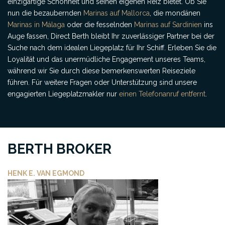
einzigartige Schönheit und seinen eigenen Reiz bietet. Ob Sie
nun die bezaubernden
Marinas auf Mallorca
, die mondänen
Marinas in Málaga
oder die fesselnden
Marinas auf Sardinien
ins
Auge fassen, Direct Berth bleibt Ihr zuverlässiger Partner bei der
Suche nach dem idealen Liegeplatz für Ihr Schiff. Erleben Sie die
Loyalität und das unermüdliche Engagement unseres Teams,
während wir Sie durch diese bemerkenswerten Reiseziele
führen. Für weitere Fragen oder Unterstützung sind unsere
engagierten Liegeplatzmakler nur
einen Telefonanruf entfernt
.
BERTH BROKER
HENK E. VAN EGMOND