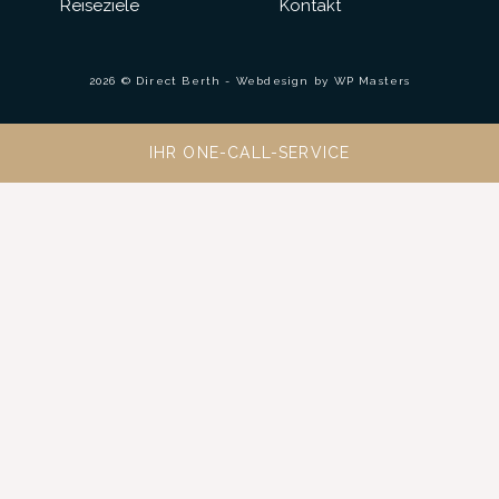
Reiseziele
Kontakt
2026 © Direct Berth - Webdesign by
WP Masters
IHR ONE-CALL-SERVICE