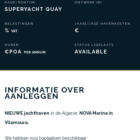
KADE/PONTON
ONTWERP (M)
SUPERYACHT QUAY
BELASTINGEN
JAARLIJKSE HAVENKOSTEN
%
€
VAT
HUREN
STATUS LIGPLAATS
€POA
AVAILABLE
PER ANNUM
INFORMATIE OVER
AANLEGGEN
NIEUWE jachthaven
in de Algarve,
NOVA Marina in
Vilamoura.
We hebben nog ligplaatsen beschikbaar: