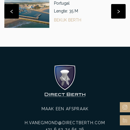
Portugal
‹
›
Lengte: 35 M
BEKIJK BERTH
MAAK EEN AFSPRAAK
H.VANEGMOND@DIRECTBERTH.COM
+31 6 53 34 65 26