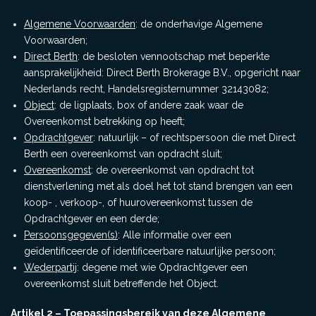
Algemene Voorwaarden
: de onderhavige Algemene
Voorwaarden;
Direct Berth
: de besloten vennootschap met beperkte
aansprakelijkheid: Direct Berth Brokerage B.V., opgericht naar
Nederlands recht, Handelsregisternummer 32143082;
Object
: de ligplaats, box of andere zaak waar de
Overeenkomst betrekking op heeft;
Opdrachtgever
: natuurlijk – of rechtspersoon die met Direct
Berth een overeenkomst van opdracht sluit;
Overeenkomst
: de overeenkomst van opdracht tot
dienstverlening met als doel het tot stand brengen van een
koop- , verkoop-, of huurovereenkomst tussen de
Opdrachtgever en een derde;
Persoonsgegeven(s)
: Alle informatie over een
geïdentificeerde of identificeerbare natuurlijke persoon;
Wederpartij
: degene met wie Opdrachtgever een
overeenkomst sluit betreffende het Object.
Artikel 2 – Toepassingsbereik van deze Algemene