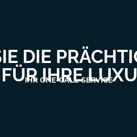
IE DIE PRÄCHTI
N FÜR IHRE LUX
IHR ONE-CALL-SERVICE