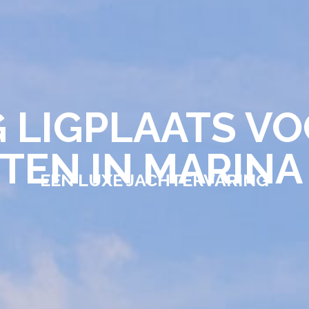
 LIGPLAATS VO
TEN IN MARINA
EEN LUXE JACHTERVARING