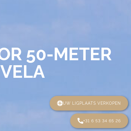
OR 50-METER
 VELA
UW LIGPLAATS VERKOPEN
+31 6 53 34 65 26