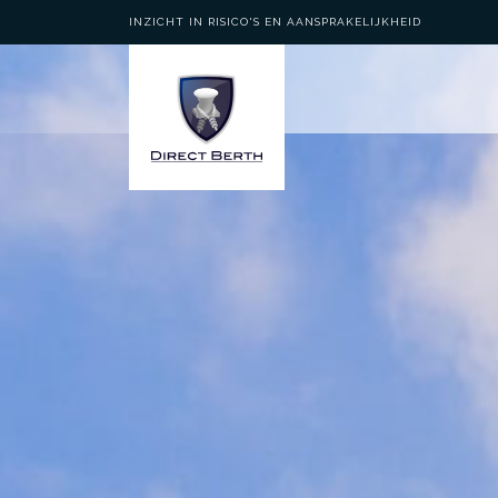
INZICHT IN RISICO'S EN AANSPRAKELIJKHEID