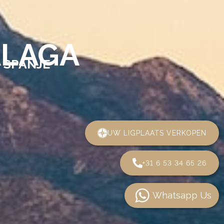
ÁLAGA
N SPANJE
UW LIGPLAATS VERKOPEN
+31 6 53 34 65 26
Whatsapp Us