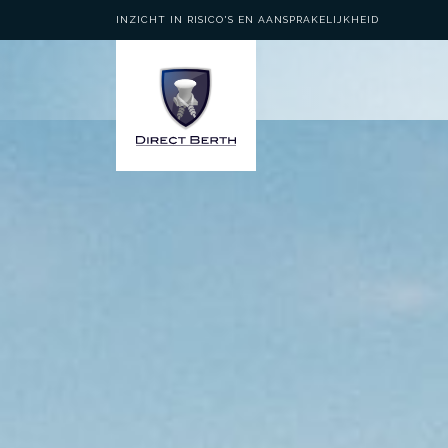
INZICHT IN RISICO'S EN AANSPRAKELIJKHEID