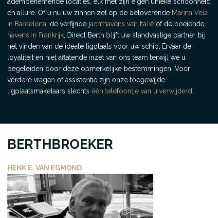
adembenemende locaties, elk met zijn eigen unieke schoonheid
en allure. Of u nu uw zinnen zet op de betoverende
Marina Vela
in Barcelona
, de verfijnde
jachthavens van Italië
of de boeiende
havens in Frankrijk
, Direct Berth blijft uw standvastige partner bij
het vinden van de ideale ligplaats voor uw schip. Ervaar de
loyaliteit en niet aflatende inzet van ons team terwijl we u
begeleiden door deze opmerkelijke bestemmingen. Voor
verdere vragen of assistentie zijn onze toegewijde
ligplaatsmakelaars slechts
één telefoontje van u verwijderd
.
BERTHBROEKER
HENK E. VAN EGMOND