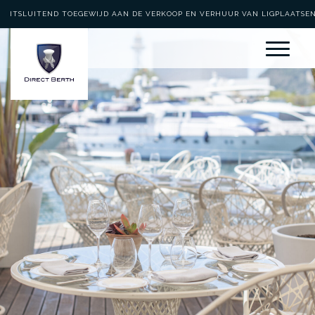
UITSLUITEND TOEGEWIJD AAN DE VERKOOP EN VERHUUR VAN LIGPLAATSE