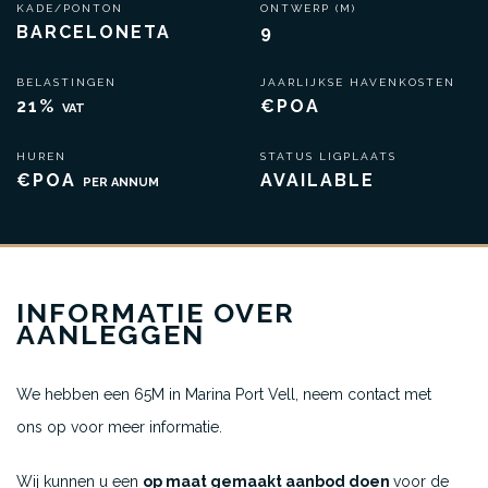
KADE/PONTON
ONTWERP (M)
BARCELONETA
9
BELASTINGEN
JAARLIJKSE HAVENKOSTEN
21%
€POA
VAT
HUREN
STATUS LIGPLAATS
€POA
AVAILABLE
PER ANNUM
INFORMATIE OVER
AANLEGGEN
We hebben een 65M in Marina Port Vell, neem contact met
ons op voor meer informatie.
Wij kunnen u een
op maat gemaakt aanbod doen
voor de