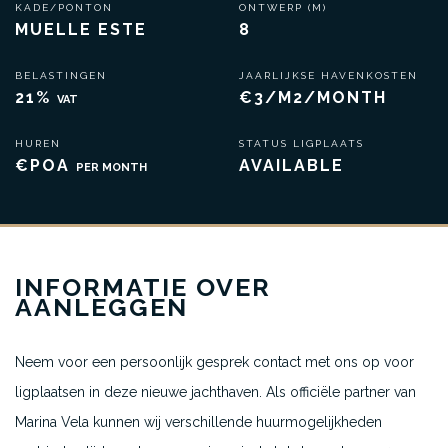
KADE/PONTON
ONTWERP (M)
MUELLE ESTE
8
BELASTINGEN
JAARLIJKSE HAVENKOSTEN
21%
€3/M2/MONTH
VAT
HUREN
STATUS LIGPLAATS
€POA
AVAILABLE
PER MONTH
INFORMATIE OVER
AANLEGGEN
Neem voor een persoonlijk gesprek contact met ons op voor
ligplaatsen in deze nieuwe jachthaven. Als officiële partner van
Marina Vela kunnen wij verschillende huurmogelijkheden