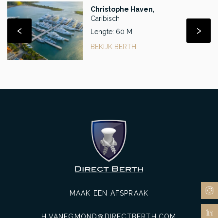
Christophe Haven,
Caribisch
‹
›
Lengte: 60 M
BEKIJK BERTH
MAAK EEN AFSPRAAK
H.VANEGMOND@DIRECTBERTH.COM