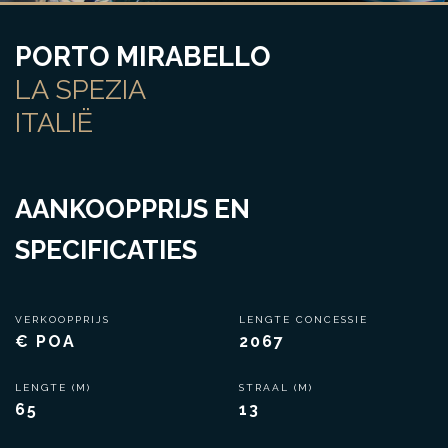
PORTO MIRABELLO
LA SPEZIA
ITALIË
AANKOOPPRIJS EN
SPECIFICATIES
VERKOOPPRIJS
LENGTE CONCESSIE
€ POA
2067
LENGTE (M)
STRAAL (M)
65
13