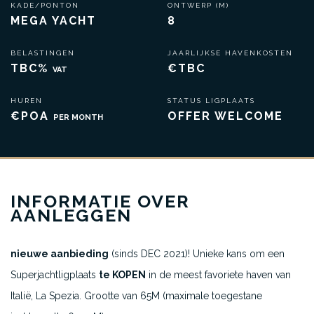
KADE/PONTON
ONTWERP (M)
MEGA YACHT
8
BELASTINGEN
JAARLIJKSE HAVENKOSTEN
TBC%
€TBC
VAT
HUREN
STATUS LIGPLAATS
€POA
OFFER WELCOME
PER MONTH
INFORMATIE OVER
AANLEGGEN
nieuwe aanbieding
(sinds DEC 2021)! Unieke kans om een
Superjachtligplaats
te KOPEN
in de meest favoriete haven van
Italië, La Spezia. Grootte van 65M (maximale toegestane