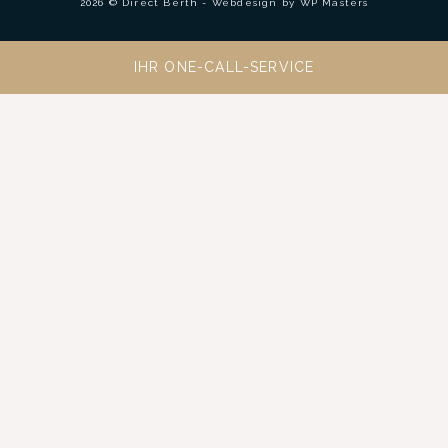
2026 © Direct Berth - Webdesign by
WP Masters
IHR ONE-CALL-SERVICE