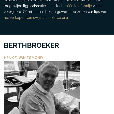
bestemmingen. Voor verdere vragen of assistentie zijn onze
toegewijde ligplaatsmakelaars slechts
één telefoontje
van u
verwijderd. Of misschien bent u gewoon op zoek naar tips voor
het verkopen van uw jacht in Barcelona
.
BERTHBROEKER
HENK E. VAN EGMOND