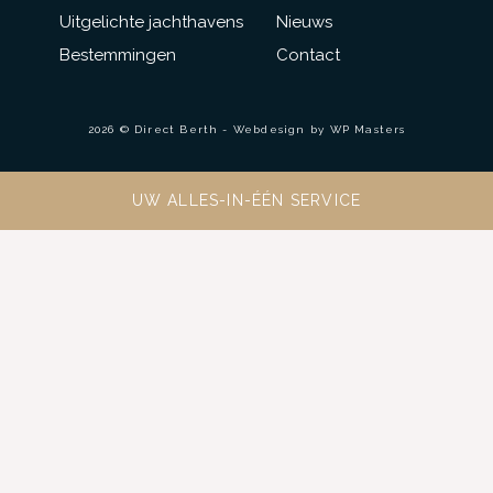
Uitgelichte jachthavens
Nieuws
Bestemmingen
Contact
2026 © Direct Berth - Webdesign by
WP Masters
UW ALLES-IN-ÉÉN SERVICE