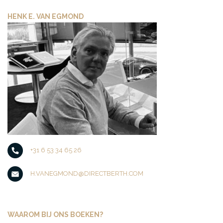
HENK E. VAN EGMOND
+31 6 53 34 65 26
H.VANEGMOND@DIRECTBERTH.COM
WAAROM BIJ ONS BOEKEN?