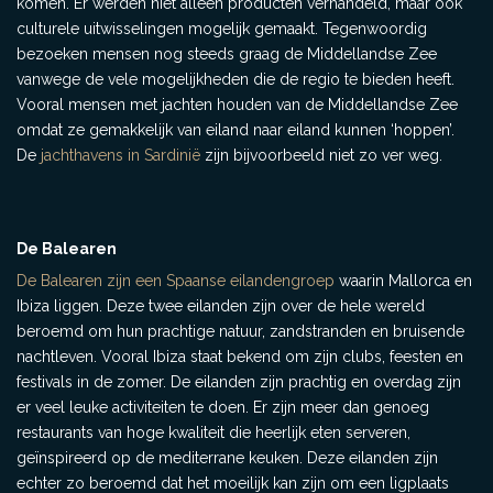
komen. Er werden niet alleen producten verhandeld, maar ook
culturele uitwisselingen mogelijk gemaakt. Tegenwoordig
bezoeken mensen nog steeds graag de Middellandse Zee
vanwege de vele mogelijkheden die de regio te bieden heeft.
Vooral mensen met jachten houden van de Middellandse Zee
omdat ze gemakkelijk van eiland naar eiland kunnen ‘hoppen’.
De
jachthavens in Sardinië
zijn bijvoorbeeld niet zo ver weg.
De Balearen
De Balearen zijn een Spaanse eilandengroep
waarin Mallorca en
Ibiza liggen. Deze twee eilanden zijn over de hele wereld
beroemd om hun prachtige natuur, zandstranden en bruisende
nachtleven. Vooral Ibiza staat bekend om zijn clubs, feesten en
festivals in de zomer. De eilanden zijn prachtig en overdag zijn
er veel leuke activiteiten te doen. Er zijn meer dan genoeg
restaurants van hoge kwaliteit die heerlijk eten serveren,
geïnspireerd op de mediterrane keuken. Deze eilanden zijn
echter zo beroemd dat het moeilijk kan zijn om een ligplaats