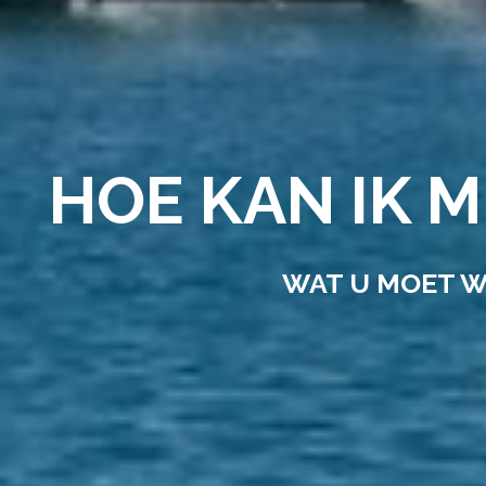
HOE KAN IK 
WAT U MOET W