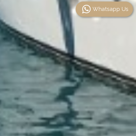
Whatsapp Us