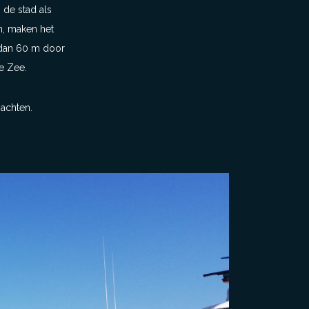
n de stad als
n, maken het
r dan 60 m door
e Zee.
achten.