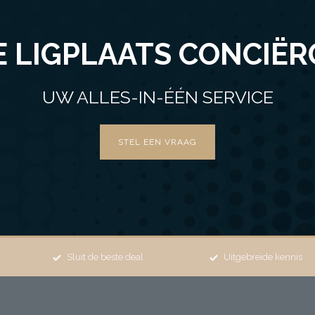
E LIGPLAATS CONCIËR
UW ALLES-IN-ÉÉN SERVICE
STEL EEN VRAAG
Sluit de beste deal
Uitgebreide kennis