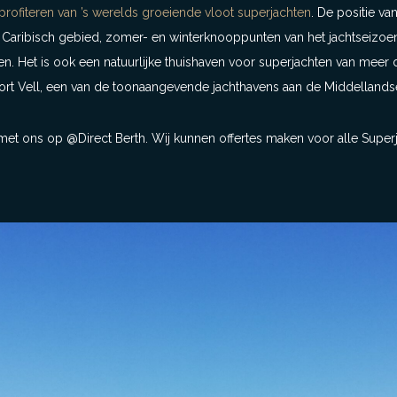
profiteren van ’s werelds groeiende vloot superjachten
. De positie va
Caribisch gebied, zomer- en winterknooppunten van het jachtseizoe
ren. Het is ook een natuurlijke thuishaven voor superjachten van mee
Port Vell, een van de toonaangevende jachthavens aan de Middellands
et ons op @Direct Berth. Wij kunnen offertes maken voor alle Superj