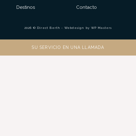
Destinos
Contacto
2026 © Direct Berth - Webdesign by
WP Masters
SU SERVICIO EN UNA LLAMADA