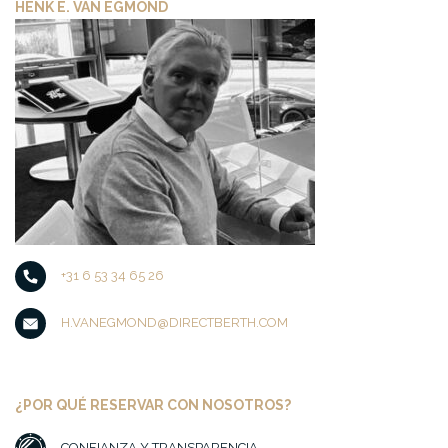
HENK E. VAN EGMOND
+31 6 53 34 65 26
H.VANEGMOND@DIRECTBERTH.COM
¿POR QUÉ RESERVAR CON NOSOTROS?
CONFIANZA Y TRANSPARENCIA