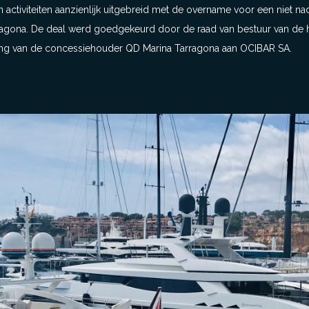
n activiteiten aanzienlijk uitgebreid met de overname voor een niet 
ragona. De deal werd goedgekeurd door de raad van bestuur van de h
ng van de concessiehouder QD Marina Tarragona aan OCIBAR SA.