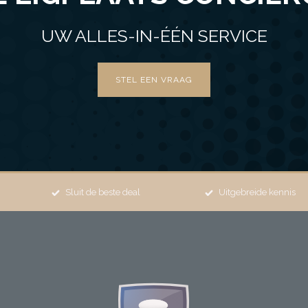
UW ALLES-IN-ÉÉN SERVICE
STEL EEN VRAAG
Sluit de beste deal
Uitgebreide kennis