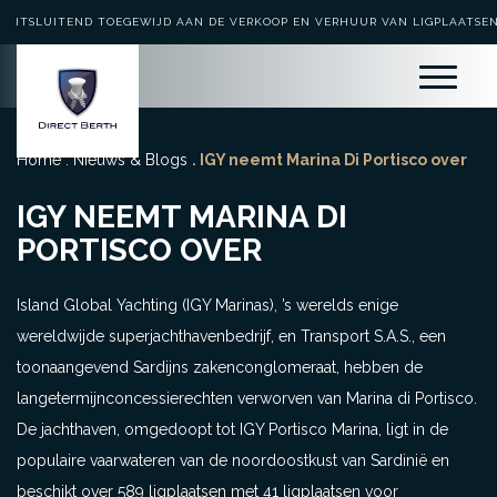
UITSLUITEND TOEGEWIJD AAN DE VERKOOP EN VERHUUR VAN LIGPLAATSE
Home
.
Nieuws & Blogs
. IGY neemt Marina Di Portisco over
IGY NEEMT MARINA DI
PORTISCO OVER
Island Global Yachting (IGY Marinas), ’s werelds enige
wereldwijde superjachthavenbedrijf, en Transport S.A.S., een
toonaangevend Sardijns zakenconglomeraat, hebben de
langetermijnconcessierechten verworven van Marina di Portisco.
De jachthaven, omgedoopt tot IGY Portisco Marina, ligt in de
populaire vaarwateren van de noordoostkust van Sardinië en
beschikt over 589 ligplaatsen met 41 ligplaatsen voor