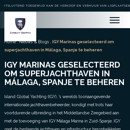
UITSLUITEND TOEGEWIJD AAN DE VERKOOP EN VERHUUR VAN LIGPLAATSE
Home
.
Nieuws & Blogs
. IGY Marinas geselecteerd om
superjachthaven in Málaga, Spanje te beheren
IGY MARINAS GESELECTEERD
OM SUPERJACHTHAVEN IN
MÁLAGA, SPANJE TE BEHEREN
Island Global Yachting (IGY), ’s werelds toonaangevende
internationale jachthavenbeheerder, kondigt met trots haar
voortdurende uitbreiding in het Middellandse Zeegebied aan
met de toevoeging van IGY Málaga Marina in Zuid-Spanje. IGY
gaat de bestaande jachthaven en infrastructuur herontwikkelen