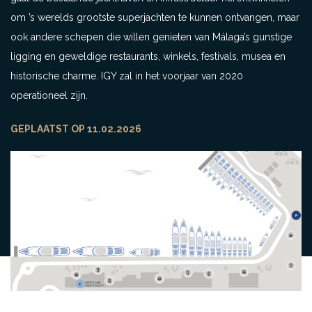
om ’s werelds grootste superjachten te kunnen ontvangen, maar
ook andere schepen die willen genieten van Málaga’s gunstige
ligging en geweldige restaurants, winkels, festivals, musea en
historische charme. IGY zal in het voorjaar van 2020
operationeel zijn.
GEPLAATST OP 11.02.2026