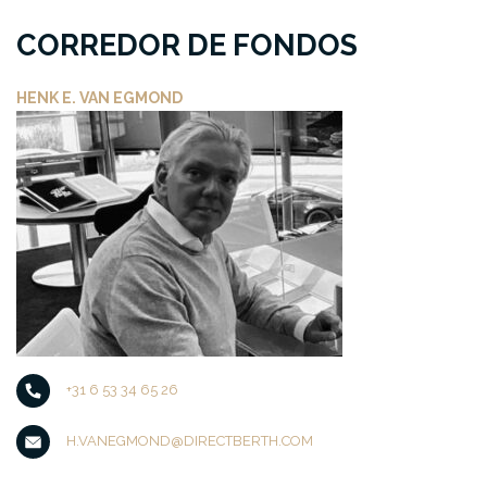
CORREDOR DE FONDOS
HENK E. VAN EGMOND
+31 6 53 34 65 26
H.VANEGMOND@DIRECTBERTH.COM