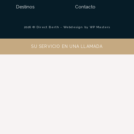
Destinos
Contacto
2026 © Direct Berth - Webdesign by
WP Masters
SU SERVICIO EN UNA LLAMADA