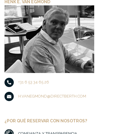
HENK E. VAN EGMOND
+31 6 53 34 65 26
H.VANEGMOND@DIRECTBERTH.COM
¿POR QUÉ RESERVAR CON NOSOTROS?
CONFIANZA Y TRANSPARENCIA