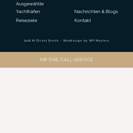
Ausgewählte
Yachthäfen
Nachrichten & Blogs
Reiseziele
Kontakt
2026 © Direct Berth - Webdesign by
WP Masters
IHR ONE-CALL-SERVICE