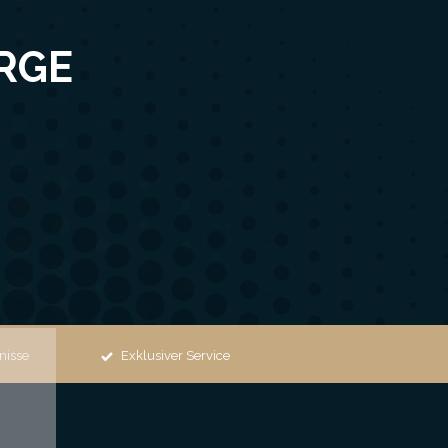
RGE
nisse
Exklusiver Service